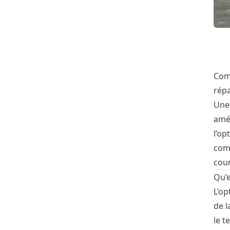
Comm
répa
Une 
amél
l’op
com
cour
Qu’e
L’op
de l
le t