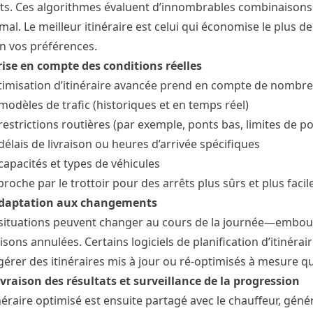
ts. Ces algorithmes évaluent d’innombrables combinaisons p
mal. Le meilleur itinéraire est celui qui économise le plus
n vos préférences.
rise en compte des conditions réelles
timisation d’itinéraire avancée prend en compte de nombre
modèles de trafic (historiques et en temps réel)
restrictions routières (par exemple, ponts bas, limites de po
délais de livraison ou heures d’arrivée spécifiques
capacités et types de véhicules
proche par le trottoir pour des arrêts plus sûrs et plus facil
Adaptation aux changements
situations peuvent changer au cours de la journée—embout
aisons annulées. Certains logiciels de planification d’itiné
érer des itinéraires mis à jour ou ré-optimisés à mesure qu
ivraison des résultats et surveillance de la progression
inéraire optimisé est ensuite partagé avec le chauffeur, gén