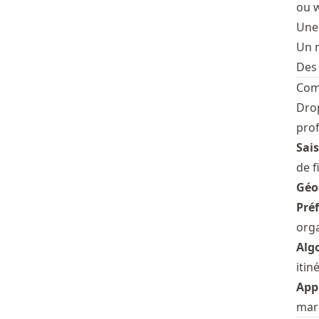
ou w
Une 
Un m
Des 
Comm
Drop
prof
Sais
de f
Géo
Préf
orga
Alg
itin
Appl
marq