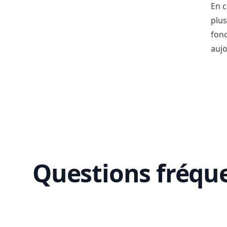
En c
plus
fonc
aujo
Questions fréq