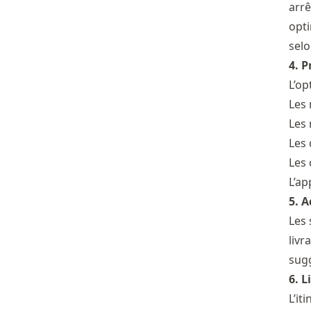
arrê
opti
selo
4. P
L’op
Les 
Les 
Les 
Les 
L’ap
5. 
Les 
livr
sugg
6. L
L’it