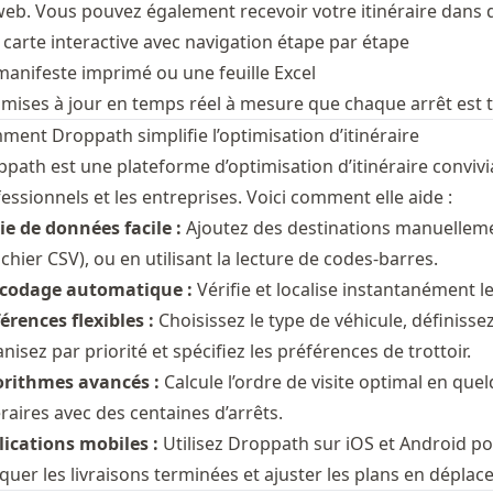
eb. Vous pouvez également recevoir votre itinéraire dans d
carte interactive avec navigation étape par étape
anifeste imprimé ou une feuille Excel
mises à jour en temps réel à mesure que chaque arrêt est 
ent Droppath simplifie l’optimisation d’itinéraire
path est une plateforme d’optimisation d’itinéraire conviv
essionnels et les entreprises. Voici comment elle aide :
ie de données facile :
Ajoutez des destinations manuellement
ichier CSV
), ou en utilisant
la lecture de codes-barres
.
codage automatique :
Vérifie et localise instantanément l
érences flexibles :
Choisissez le
type de véhicule
, définisse
nisez par priorité et spécifiez les préférences de trottoir.
orithmes avancés :
Calcule l’ordre de visite optimal en 
éraires avec des centaines d’arrêts.
ications mobiles :
Utilisez Droppath sur iOS et Android pou
uer les livraisons terminées et ajuster les plans en déplac