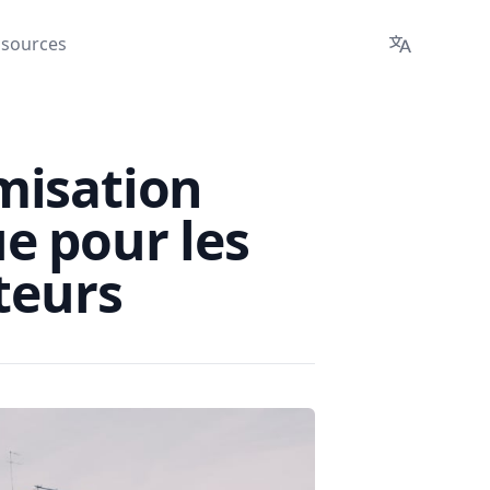
ssources
Languages
misation
ue pour les
teurs