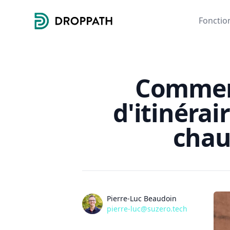
Droppath
Fonction
Comment
d'itinérai
chau
Auteurs
Pierre-Luc Beaudoin
pierre-luc@suzero.tech
pierre-luc@suzero.tech