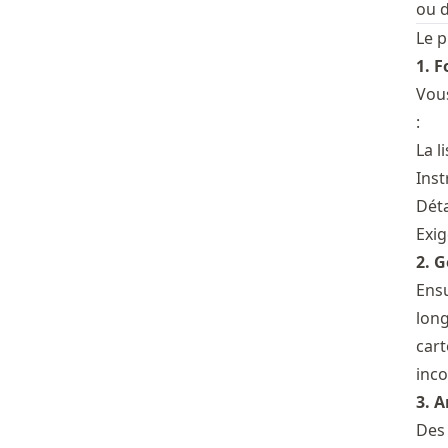
ou d
Le p
1. F
Vous
:
La l
Inst
Déta
Exig
2. 
Ensu
long
cart
inco
3. A
Des 