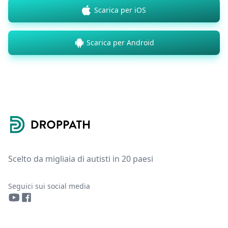
Scarica per iOS
Scarica per Android
Footer
Scelto da migliaia di autisti in 20 paesi
Seguici sui social media
YouTube
Facebook