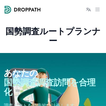
Droppath
Languages
Ope
国勢調査ルートプランナ
ー
あなたの
国勢調査調査訪問を合理
化
調査ルートを効率的に計画します。