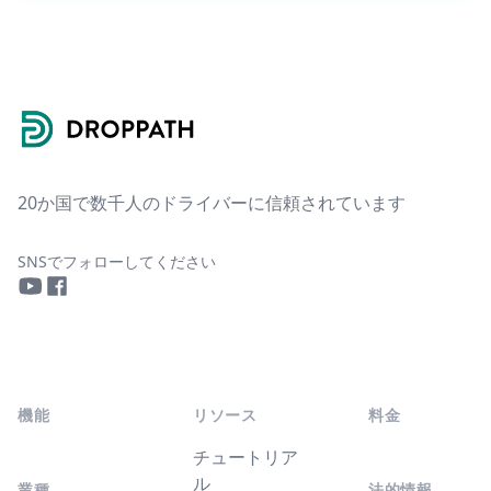
Footer
20か国で数千人のドライバーに信頼されています
SNSでフォローしてください
YouTube
Facebook
機能
リソース
料金
チュートリア
ル
業種
法的情報