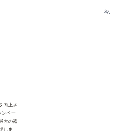
Languages
を向上さ
ャンペー
最大の露
場しま