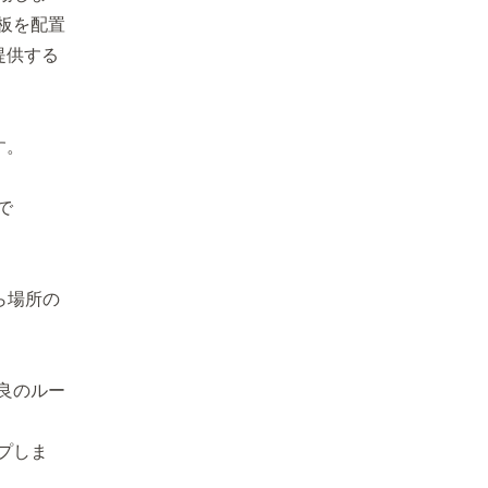
板を配置
提供する
す。
で
ら場所の
良のルー
プしま