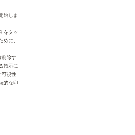
開始しま
功をタッ
ために、
は削除す
る指示に
な可視性
続的な印