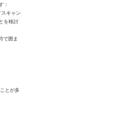
す：
ドスキャン
とを検討
符で囲ま
ることが多