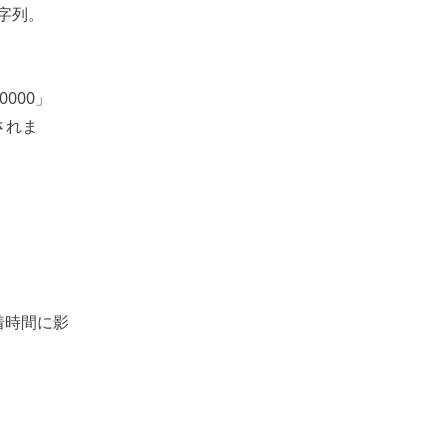
字列。
000」
されま
着時間に影