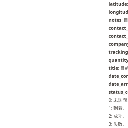
latitude
longitu
notes
:
contact
contact
compan
tracking
quantit
title
: 
date_co
date_arr
status_
0: 未
1: 到
2: 成
3: 失