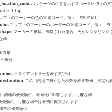
_location_code
: パッケージの位置を示すスペース区切りの文
t Left Top」
マップ上のマーカーの色の16進コード。例：「#20916D」
olor
: マップ上のマーカーのボーダーの16進コード。例：「#ff0
shape
: マーカーの形状。省略された場合、円がレンダリング
な値：
: 正方形
e: 三角形
number
: クライアント番号を表す文字列
destination
: この目的地で費やした秒数を表す数値。推定到
: 目的地の優先順位。最適化に影響します。可能な値：
: 高優先順位。可能な場合は最初に配置されます
l: 通常の優先順位