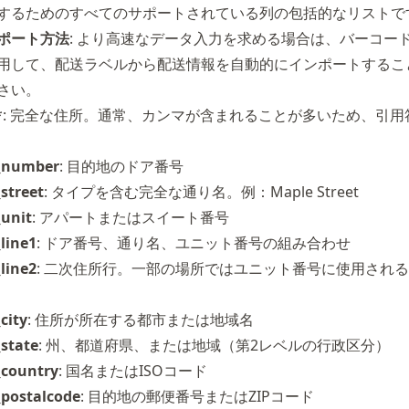
するためのすべてのサポートされている列の包括的なリストで
ポート方法
: より高速なデータ入力を求める場合は、
バーコー
用して、配送ラベルから配送情報を自動的にインポートするこ
さい。
*: 完全な住所。通常、カンマが含まれることが多いため、引用
_number
: 目的地のドア番号
street
: タイプを含む完全な通り名。例：Maple Street
_unit
: アパートまたはスイート番号
line1
: ドア番号、通り名、ユニット番号の組み合わせ
line2
: 二次住所行。一部の場所ではユニット番号に使用され
city
: 住所が所在する都市または地域名
state
: 州、都道府県、または地域（第2レベルの行政区分）
_country
: 国名またはISOコード
_postalcode
: 目的地の郵便番号またはZIPコード