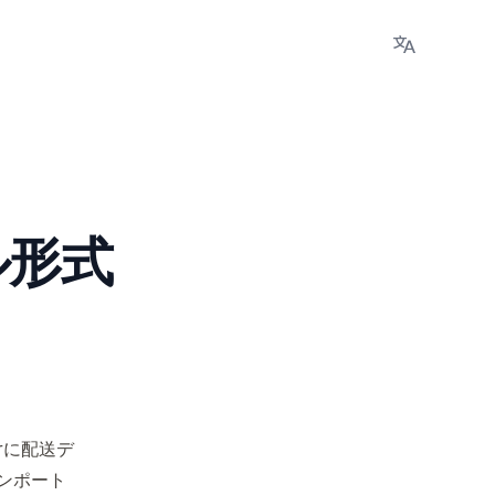
Languages
ル形式
erに配送デ
ンポート