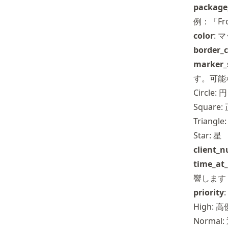
package
例：「Fron
color
: 
border_c
marker_
す。可能
Circle: 円
Square
Triangl
Star: 星
client_
time_at_
響します
priority
High
Norma