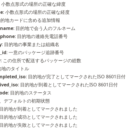
: 小数点形式の場所の正確な緯度
de
: 小数点形式の場所の正確な経度
 目的地カードに含める追加情報
_name
: 目的地で会う人のフルネーム
_phone
: 目的地の連絡先電話番号
y
: 目的地の事業または組織名
_id
: 一意のパッケージ追跡番号
y
: この住所で配送するパッケージの総数
目的地のタイトル
mpleted_iso
: 目的地が完了としてマークされた
ISO 8601
日付
ived_iso
: 目的地が到着としてマークされた
ISO 8601
日付
code
: 目的地のステータス
訪問、デフォルトの初期状態
着、目的地が到着としてマークされました
功、目的地が成功としてマークされました
敗、目的地が失敗としてマークされました